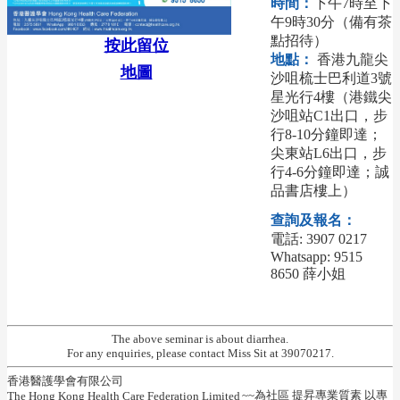
時間：
下午7時至下
午9時30分（備有茶
點招待）
按此留位
地點：
香港九龍尖
地圖
沙咀梳士巴利道3號
星光行4樓（港鐵尖
沙咀站C1出口，步
行8-10分鐘即達；
尖東站L6出口，步
行4-6分鐘即達；誠
品書店樓上）
查詢及報名：
電話: 3907 0217
Whatsapp: 9515
8650 薛小姐
The above seminar is about diarrhea.
For any enquiries, please contact Miss Sit at 39070217.
香港醫護學會有限公司
~~為社區 提昇專業質素 以專
The Hong Kong Health Care Federation Limited