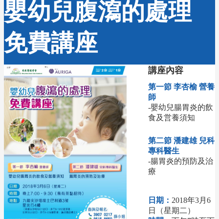
嬰幼兒腹瀉的處理
免費講座
講座內容
第一節 李杏榆 營養
師
-嬰幼兒腸胃炎的飲
食及営養須知
第二節 潘建雄 兒科
專科醫生
-腸胃炎的預防及治
療
日期：
2018年3月6
日（星期二）