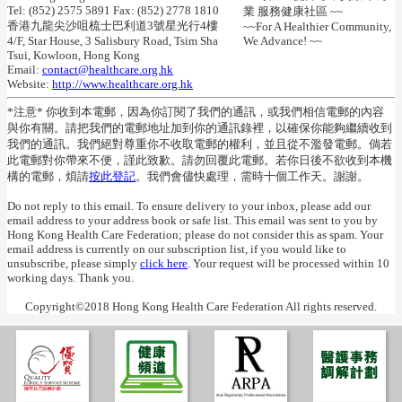
Tel: (852) 2575 5891 Fax: (852) 2778 1810
業 服務健康社區 ~~
香港九龍尖沙咀梳士巴利道3號星光行4樓
~~For A Healthier Community,
4/F, Star House, 3 Salisbury Road, Tsim Sha
We Advance! ~~
Tsui, Kowloon, Hong Kong
Email:
contact@healthcare.org.hk
Website:
http://www.healthcare.org.hk
*注意* 你收到本電郵，因為你訂閱了我們的通訊，或我們相信電郵的內容
與你有關。請把我們的電郵地址加到你的通訊錄裡，以確保你能夠繼續收到
我們的通訊。我們絕對尊重你不收取電郵的權利，並且從不濫發電郵。倘若
此電郵對你帶來不便，謹此致歉。請勿回覆此電郵。若你日後不欲收到本機
構的電郵，煩請
按此登記
。我們會儘快處理，需時十個工作天。謝謝。
Do not reply to this email. To ensure delivery to your inbox, please add our
email address to your address book or safe list. This email was sent to you by
Hong Kong Health Care Federation; please do not consider this as spam. Your
email address is currently on our subscription list, if you would like to
unsubscribe, please simply
click here
. Your request will be processed within 10
working days. Thank you.
Copyright©2018 Hong Kong Health Care Federation All rights reserved.