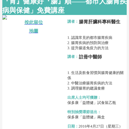
『胃』健康好『腸』順——都市人腸胃疾
病與保健」免費講座
講者：
腸胃肝臟科專科醫生
按此留位
地圖
1. 認識常見的都市腸胃疾病
2. 腸胃疾病的預防與治療
3. 提升腸道免疫力的方法
講者：
註冊中醫師
1. 生活及飲食習慣與腸胃健康的關
係
2. 中醫治療腸胃疾病的方法
3. 調理腸胃的建議食療
出席人士均可獲贈：
保多康「益體健」試食裝乙瓶
特別抽獎環節送出：
保多康「益體健」兩盒
日期：
2016年4月27日（星期三）