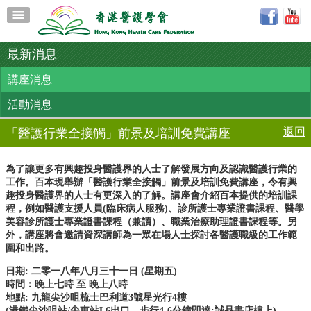
最新消息
講座消息
活動消息
返回
「醫護行業全接觸」前景及培訓免費講座
為了讓更多有興趣投身醫護界的人士了解發展方向及認識醫護行業的
工作。百本現舉辦「醫護行業全接觸」前景及培訓免費講座，令有興
趣投身醫護界的人士有更深入的了解。講座會介紹百本提供的培訓課
程，例如醫護支援人員(臨床病人服務)、診所護士專業證書課程、醫學
美容診所護士專業證書課程（兼讀）、職業治療助理證書課程等。另
外，講座將會邀請資深講師為一眾在場人士探討各醫護職級的工作範
圍和出路。
日期
:
二零一八年八月三十一日
(
星期五
)
時間：晚上七時 至 晚上八時
地點
:
九龍尖沙咀梳士巴利道
3
號星光行
4
樓
(港鐵尖沙咀站
/
尖東站
L6
出口，步行
4-6
分鐘即達
;
誠品書店樓上
)