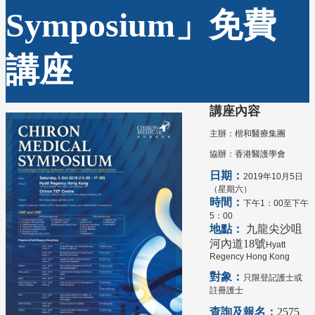
Symposium」免費
講座
講座內容
主辦：楷和醫療集團
協辦：香港醫護學會
日期：
2019年10月5日
（星期六）
時間：
下午1：00至下午
5：00
地點：
九龍尖沙咀
河內道18號
Hyatt
Regency Hong Kong
對象：
只限登記護士或
註冊護士
查詢及報名：
2575