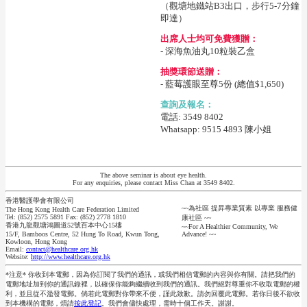
（觀塘地鐵站B3出口，步行5-7分鐘
即達）
出席人士均可免費獲贈：
- 深海魚油丸10粒裝乙盒
抽獎環節送贈：
- 藍莓護眼至尊5份 (總值$1,650)
查詢及報名：
電話: 3549 8402
Whatsapp: 9515 4893 陳小姐
The above seminar is about eye health.
For any enquiries, please contact Miss Chan at 3549 8402.
香港醫護學會有限公司
~~為社區 提昇專業質素 以專業 服務健
The Hong Kong Health Care Federation Limited
Tel: (852) 2575 5891 Fax: (852) 2778 1810
康社區 ~~
香港九龍觀塘鴻圖道52號百本中心15樓
~~For A Healthier Community, We
15/F, Bamboos Centre, 52 Hung To Road, Kwun Tong,
Advance! ~~
Kowloon, Hong Kong
Email:
contact@healthcare.org.hk
Website:
http://www.healthcare.org.hk
*注意* 你收到本電郵，因為你訂閱了我們的通訊，或我們相信電郵的內容與你有關。請把我們的
電郵地址加到你的通訊錄裡，以確保你能夠繼續收到我們的通訊。我們絕對尊重你不收取電郵的權
利，並且從不濫發電郵。倘若此電郵對你帶來不便，謹此致歉。請勿回覆此電郵。若你日後不欲收
到本機構的電郵，煩請
按此登記
。我們會儘快處理，需時十個工作天。謝謝。