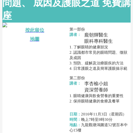
問題、 成因及護眼之道 免費講
座
第一部份
按此留位
講者：
龐朝輝醫生
地圖
眼科專科醫生
1. 了解眼睛的健康狀況
2. 認識都市常見的眼睛問題、徵狀
及成因
3. 預防、緩解及治療眼疾的方法
4. 日常護眼之道及簡單護眼操示範
第二部份
講者：
李杏榆小姐
資深營養師
1. 眼睛健康與飲食營養的重要性
2. 保持眼睛健康的食療及餐單
日期：
2016年11月3日（星期四）
時間：
晚上7時至9時30分
地點：
九龍觀塘鴻圖道52號百本中
心15樓