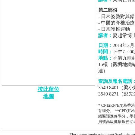
第二部份
- 日常姿勢對與錯
- 中醫的脊椎治
- 日常護椎運動
講者：
麥超常博
日期：
2014年3
時間：
下午7：00
地點：
香港九龍
15樓（觀塘地鐵站
達）
查詢及報名電話
3549 8401（梁小
按此留位
3549 8271（彭
地圖
* CNE(RN/EN
育學分。 **CPD(
續醫護進修學分，學
員或高級健康服務助
The above seminar is about Scoliosis se