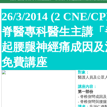
26/3/2014 (2 CNE
脊醫專科醫生主講「
起腰腿神經痛成因及
免費講座
對象：
醫護人員及公眾
講座內容：
第一部份
- 脊椎側彎成因
- 脊椎側彎與腰
講者：
吳澍仁脊