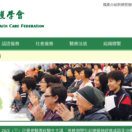
職業介紹所牌照號碼：
認證服務
社會服務
醫療法規
組織聯繫
晴
26/3（三）註冊脊醫專科醫生主講「脊椎側彎引起腰腿神經痛成因及治