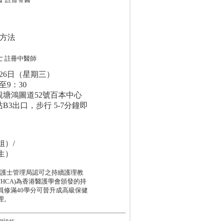
療方法
士
註冊中醫師
月26日（星期三）
至9：30
觀塘鴻圖道52號百本中心
B3出口，步行 5-7分鐘即
：
姐）/
先生）
)為香港護士管理局認可之持續護理教
HW/HCA)為香港醫護學會頒發的持
員修滿40學分可晉升成高級保健
理。
minar.