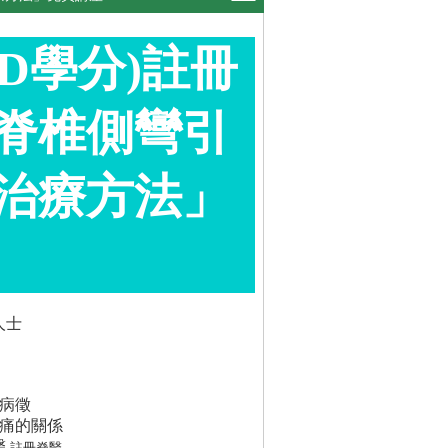
/CPD學分)註冊
脊椎側彎引
治療方法」
人士
及病徵
腿痛的關係
醫
註冊脊醫