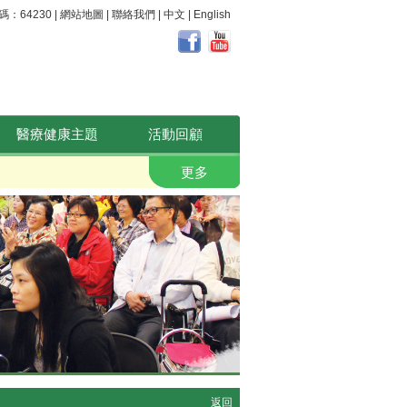
64230 |
網站地圖
|
聯絡我們
|
中文
|
English
醫療健康主題
活動回顧
職安健。 好心晴
更多
返回