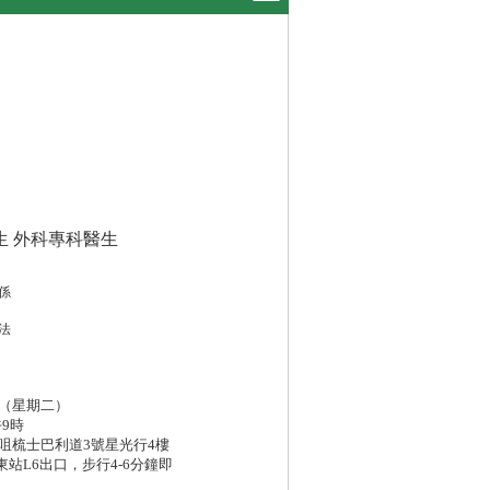
1分) 大腸癌大解密 免費
生 外科專科醫生
係
法
日（星期二）
9時
咀梳士巴利道3號星光行4樓
站L6出口，步行4-6分鐘即