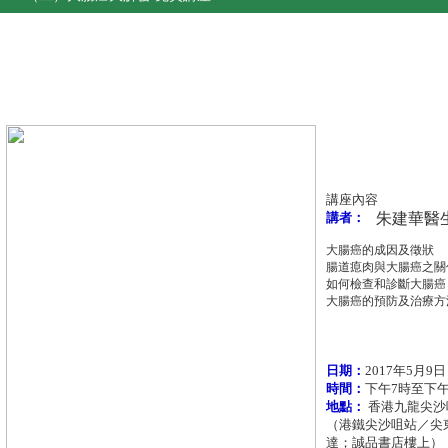
9/5 (二) (CNE:2分 | CPD:
講座
講座內容
講者：
朱建華醫
大腸癌的成因及徵狀
腸道瘜肉與大腸癌之關
如何檢查和診斷大腸癌
大腸癌的預防及治療方
日期：
2017年5月9
時間：
下午7時至下午
地點：
香港九龍尖沙
（港鐵尖沙咀站／尖東
達；誠品書店樓上）