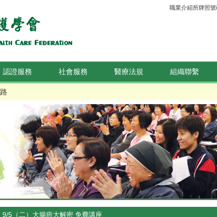
職業介紹所牌照號碼：
認證服務
社會服務
醫療法規
組織聯繫
路
9/5（二）大腸癌大解密 免費講座