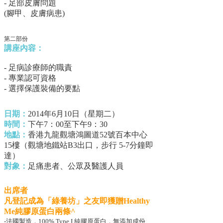
- 足部皮膚問題
(腳甲、皮膚病患)
第二部份
講座內容：
- 足病診療師的職責
- 專業認可資格
- 選擇保護裝備的要點
日期：
2014年6月10日（星期二）
時間：
下午7：00至下午9：30
地點：
香港九龍觀塘鴻圖道52號百本中心
15樓（觀塘地鐵站B3出口，步行 5-7分鐘即
達）
對象：
足痛患者、公眾及醫護人員
出席者
凡登記成為「綠養坊」之友即獲贈Healthy
Me純膠原蛋白兩條^
-法國製造，100% Type I 純膠原蛋白，無添加成份