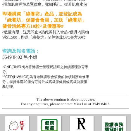
-增加肌膚彈性及緊緻度、收細毛孔、提升肌膚水份
即場購買「綠養坊」產品，並登記成為
「綠養坊」保健會會員，加送「綠養坊」
健骨活絡專方10粒^及優惠券#
^數量有限，送完即止 #憑此券於入會起2個月內購物
滿$1,500，即送「綠養坊」至尊舞茸OPC專方60粒
查詢及報名電話：
3549 8402 呂小姐
*CNE(RN/RN)為香港護士管理局認可之持續護理教育學
分。
**CPD(HW/HCS)為香港醫護學會頒發的持續醫護進修學
分，學員修滿40學分可晉升成高級保健員或高級健康服
務助理。
The above seminar is about foot care.
For any enquiries, please contact Miss Lui at 3549 8402.