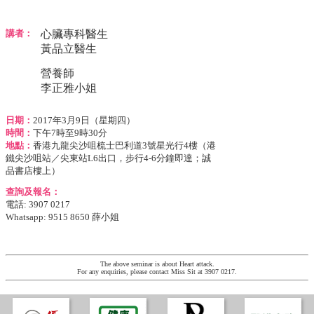
講者：
心臟專科醫生
黃品立醫生
營養師
李正雅小姐
日期：
2017年3月9日（星期四）
時間：
下午7時至9時30分
地點：
香港九龍尖沙咀梳士巴利道3號星光行4樓（港
鐵尖沙咀站／尖東站L6出口，步行4-6分鐘即達；誠
品書店樓上）
查詢及報名：
電話: 3907 0217
Whatsapp: 9515 8650 薛小姐
The above seminar is about Heart attack.
For any enquiries, please contact Miss Sit at 3907 0217.