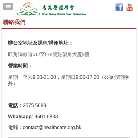
聯絡我們
辦公室
地
址及
課程/講
座地址：
旺角彌敦道612至618號好望角大廈9樓
營
業
時
間
：
星期一至
六
9:00-21:00，星期日9:00-17:00（公眾假期除
外）
電話：
2575 5689
Whatsapp:
9601 6833
電郵：
contact@healthcare.org.hk