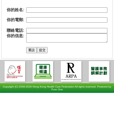
你的姓名:
你的電郵:
聯絡電話:
你的信息:
Copyright (C) 2008-2026 Hong Kong Health Care Federation All rights reserved. Powered by
Pure One