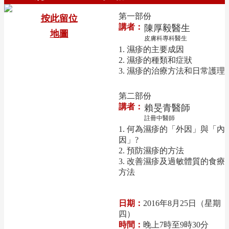
第一部份
按此留位
講者：
陳厚毅醫生
地圖
皮膚科專科醫生
1. 濕疹的主要成因
2. 濕疹的種類和症狀
3. 濕疹的治療方法和日常護理
第二部份
講者：
賴旻青醫師
註冊中醫師
1. 何為濕疹的「外因」與「內
因」?
2. 預防濕疹的方法
3. 改善濕疹及過敏體質的食療
方法
日期：
2016年8月25日（星期
四）
時間：
晚上7時至9時30分