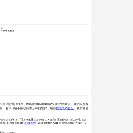
on.
 / 2575 5893
加到你的通訊錄裡，以確保你能夠繼續收到我們的通訊。我們絕對尊
郵。若你日後不欲收到本公司的電郵，煩請
按此取消登記
。我們會儘
 book or safe list. This email was sent to you by Bamboos; please do not
scribe, please simply
click here
. Your request will be processed within 10
ghts reserved.