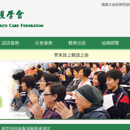
職業介紹所牌照號碼：
認證服務
社會服務
醫療法規
組織聯繫
齊來踏上醫護之路
新型冠狀病毒深喉唾液測試