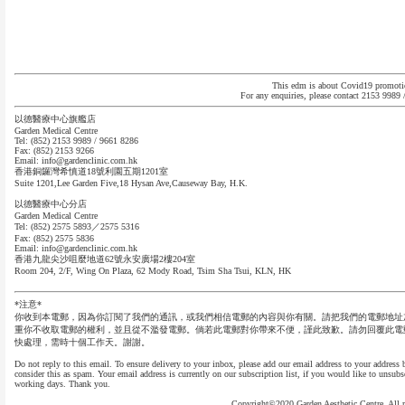
This edm is about Covid19 promoti
For any enquiries, please contact 2153 9989
以德醫療中心旗艦店
Garden Medical Centre
Tel: (852) 2153 9989 / 9661 8286
Fax: (852) 2153 9266
Email:
info@gardenclinic.com.hk
香港銅鑼灣希慎道18號利園五期1201室
Suite 1201,Lee Garden Five,18 Hysan Ave,Causeway Bay, H.K.
以德醫療中心分店
Garden Medical Centre
Tel: (852) 2575 5893／2575 5316
Fax: (852) 2575 5836
Email:
info@gardenclinic.com.hk
香港九龍尖沙咀麼地道62號永安廣場2樓204室
Room 204, 2/F, Wing On Plaza, 62 Mody Road, Tsim Sha Tsui, KLN, HK
*注意*
你收到本電郵，因為你訂閱了我們的通訊，或我們相信電郵的內容與你有關。請把我們的電郵地址
重你不收取電郵的權利，並且從不濫發電郵。倘若此電郵對你帶來不便，謹此致歉。請勿回覆此電
快處理，需時十個工作天。謝謝。
Do not reply to this email. To ensure delivery to your inbox, please add our email address to your address
consider this as spam. Your email address is currently on our subscription list, if you would like to unsub
working days. Thank you.
Copyright©2020 Garden Aesthetic Centre. All ri