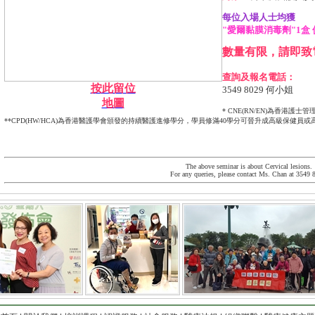
每位入場人士均獲
"愛爾黏膜消毒劑"1盒 價
數量有限，請即致
查詢及報名電話：
按此留位
3549 8029 何小姐
地圖
* CNE(RN/EN)為香港護
**CPD(HW/HCA)為香港醫護學會頒發的持續醫護進修學分，學員修滿40學分可晉升成高級保健員
The above seminar is about Cervical lesions.
For any queries, please contact Ms. Chan at 3549 