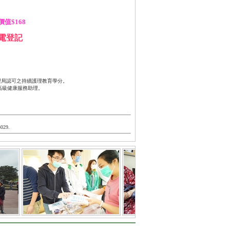
值$168
電登記
士管理局認可之持續護理教育學分。
或高級健康服務助理。
8029.