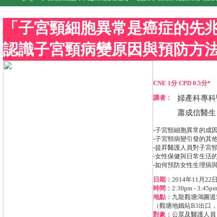
「子宮頸細胞異常是癌症的先
認識子宮頸病變原因與預防方
CNE 1分 CPD 0.5分*
講者：
婦產科專科
蕭成信醫生
-子宮頸細胞異常的成
-子宮頸病變引發的其
-提昇醫護人員對子宮
-女性保健與日常生活
-如何預防女性生理病
日期：
2014年11月2
時間：
2:30pm - 3:45p
地點：
九龍觀塘鴻圖道5
（觀塘地鐵站B3出口，
對象：
公眾及醫護人員