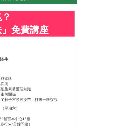
兆？
法」免費講座
醫生
因與確診
他疾病
頸細胞異常護理知識
的密切關係
與了解子宮頸癌疫苗，打破一般謬誤
2日（星期六）
m
2號百本中心15樓
步行5-7分鐘即達）