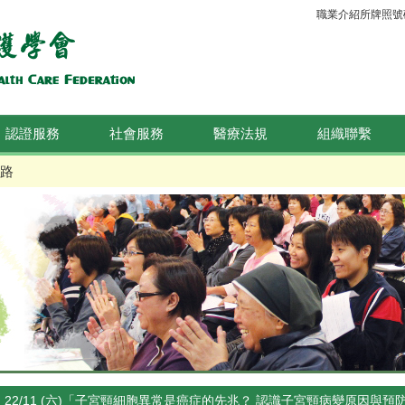
職業介紹所牌照號碼：
認證服務
社會服務
醫療法規
組織聯繫
路
22/11 (六)「子宮頸細胞異常是癌症的先兆？ 認識子宮頸病變原因與