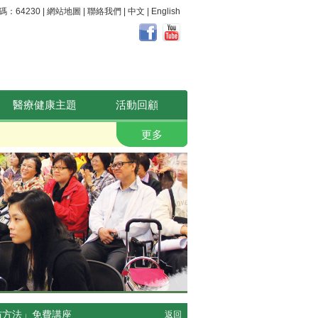
64230 |
網站地圖
|
聯絡我們
|
中文
|
English
醫療健康主題
活動回顧
職安健。 好心晴
更多
預防方法」免費講座
返回