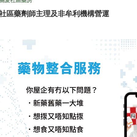
關愛社區藥房
社區藥劑師主理及非牟利機構營運