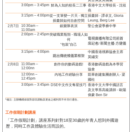
黃亞保及黃國威
3:00pm – 3:45pm
鮮為人知的校長二三事
香港中文大學校長 - 沈祖
堯
3:15pm – 4:00pm
從一支筆變一片天 - 獨立
插畫師 - 譚卓文, Gloria
Leung, Berg Lee
插畫師如何自創空間
10:30am –
2月7日
銀樂隊表演
聖公會梁季彝中學
11:00am
2:00pm – 2:45pm
突破職業瓶頸 - 職場人如
電視廣播有限公司前首
何
席記者
/
新聞主播
-
方健儀
“包裝”自己
3:15pm – 4:00pm
中國香港殯葬協會主席
跳出傳統殯儀業框架
莫繡安
11:00am –
2月8日
創作你的數碼遊戲!
香港數碼遊戲為本學習
12:00nn
協會
12:00nn –
內地工作經驗分享
凱華創建集團創辦人- 梁
12:45pm
國柱
3:00pm – 3:45pm
DSE中文作文奪星技巧
香港中文大學中國語言
及文學系高級講師 - 歐陽
偉豪 Ben Sir
*備注: 主辦機構保留對節目調動及更改之權利而不作另行通告。
工作假期計劃講座
「工作假期計劃」講座系列針對18至30歲的年青人想到外國遊
歷，同時工作及體驗生活而設的。