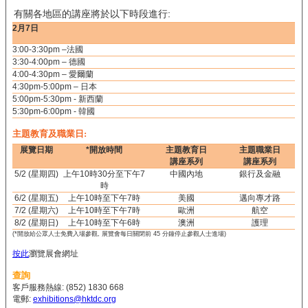
有關各地區的講座將於以下時段進行:
2月7日
3:00-3:30pm –法國
3:30-4:00pm – 德國
4:00-4:30pm – 愛爾蘭
4:30pm-5:00pm – 日本
5:00pm-5:30pm - 新西蘭
5:30pm-6:00pm - 韓國
主題教育及職業日:
展覽日期
*
開放時間
主題教育日
主題職業日
講座系列
講座系列
5/2 (星期四)
上午10時30分至下午7
中國內地
銀行及金融
時
6/2 (星期五)
上午10時至下午7時
美國
邁向專才路
7/2 (星期六)
上午10時至下午7時
歐洲
航空
8/2 (星期日)
上午10時至下午6時
澳洲
護理
(*開放給公眾人士免費入場參觀, 展覽會每日關閉前 45 分鐘停止參觀人士進場)
按此
瀏覽展會網址
查詢
客戶服務熱線: (852) 1830 668
電郵:
exhibitions@hktdc.org