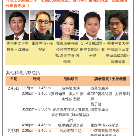
內地工作經驗分享、公開試模範教室、邁向專才路培訓講座、星級嘉賓
分享會等項目
香港中文大學
電影導演 - 張
電視廣播有限
CFP資格認證 -
香港中文大學
校長 – 沈祖堯
堅庭
公司前首席記
財務策劃師 - 蔡
中國語言及文
者/ 新聞主播-方
子健
學系高級講師
-
健儀
歐陽偉豪
其他精選活動包括:
日期
時間
活動項目
講者嘉賓 / 支持機構
1:15pm – 1:45pm
2月5日
敲杯樂表演
職業訓練局
3:00pm – 3:45pm
實踐知識 - 讓人生發生戲
CFP資格認證 - 財務策劃
劇性的改變
師 -
蔡子健
3:20pm – 3:50pm
香港青年技能大賽得獎
職業訓練局
者示範表演 (時尚髮型設
計)
4:00pm – 4:45pm
職場的溝通之道
電影導演 - 張堅庭
2:00pm – 2:45pm
2月6日
開心廚師手記
中華廚藝學院代表 -