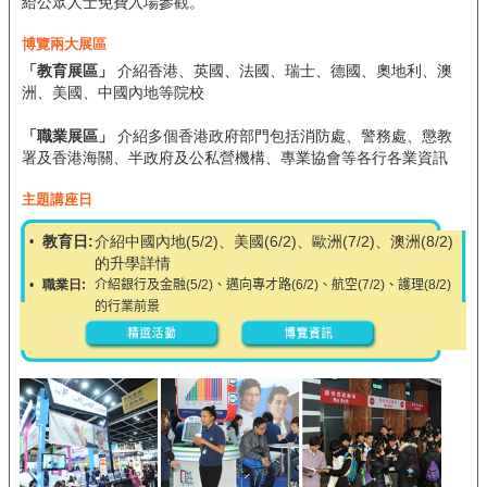
給公眾人士免費入場參觀。
博覽兩大展區
「教育展區」
介紹香港、英國、法國、瑞士、德國、奧地利、澳
洲、美國、中國內地等院校
「職業展區」
介紹多個香港政府部門包括消防處、警務處、懲教
署及香港海關、半政府及公私營機構、專業協會等各行各業資訊
主題講座日
教育日
:
介紹中國內地(5/2)、美國(6/2)、歐洲(7/2)、澳洲(8/2)
•
的升學詳情
•
職業日:
介紹銀行及金融
(5/2)
、邁向專才路
(6/2)
、航空
(7/2)
、護理
(8/2)
的行業前景