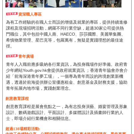
資深職人專區
為有工作經驗的在職人士而設的增值及就業的專區，提供持續進修
課程及現場招聘活動，網羅不同行業空缺，超過30家公司提供熱
門職位，其中包括中國人壽、HAECO、莎莎國際、美麗華集團、
希慎物業管理、星巴克等，包羅萬有，無疑是實踐理想的最佳途
徑。
青年廣場
青年人入職前應多吸納各行業資訊，為投身職場作好準備。政府青
少年網站Youth.gov.hk會提供政府就業資訊 ；香港青年協會亦會介
紹「前海深港青年夢工場」，一個專為青年而設的跨境創業新機
遇，透過於前海提供辦公室優惠租金、創意基金及財務支援，協助
青年拓展內地巿場，實踐創業理念。
創意教育課程
創意教育課程是展會焦點之一，為有志投身演藝、婚宴管理及形象
設計、數碼遊戲設計、平面設計、多媒體設計及插畫師行業的人
士，即場介紹行業機會和相關信息。
超過130場精彩活動: