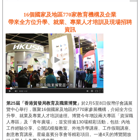
16個國家及地區770家教育機構及企業
帶來全方位升學、就業、專業人才培訓及現場招聘
資訊
第25屆「香港貿發局教育及職業博覽」
於2月5至8日假灣仔會議展
覽中心舉行，匯聚16個國家及地區約770家參展機構，介紹全方位
升學、就業及專業人才培訓途徑。博覽今年增設兩大專區「資深職
人專區」及「青年廣場」；並安排逾130場精彩活動，包括: 內地
工作經驗分享、公開試模擬教室、外地升學講座、工作假期講座、
創意教育講座、星級嘉賓分享會等精彩項目。一連4天的博覽開放