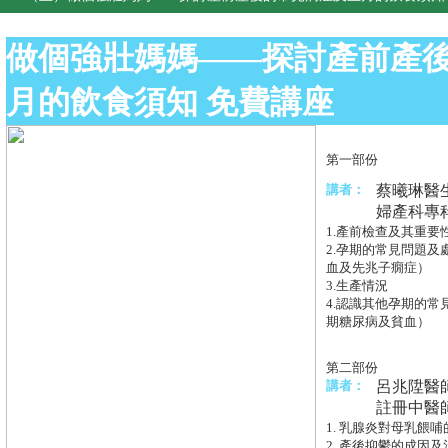
做個強壯媽媽——探討產前產
月的飲食須知 免費講座
第一部份
講者：
蔡曦琳醫
婦產科專
1.產前檢查及其重要
2.孕期的常見問題
血及先兆子癇症）
3.生產情況
4.認識其他孕期的常
期糖尿病及貧血）
第二部份
講者：
呂兆陞醫
註冊中醫
1. 乳腺炎對母乳餵
2. 產後抑鬱的成因