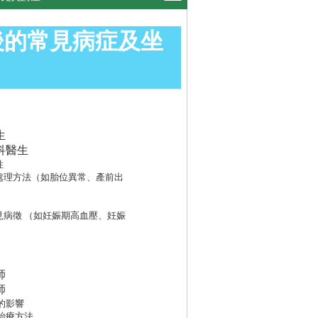
後的常見病症及坐
生
科醫生
性
及處理方法（如胎位異常、產前出
見病徵 （如妊娠期高血壓、妊娠
師
師
哺的影響
及治療方法