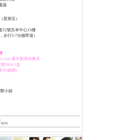
建議
日（星期五）
52號百本中心15樓
，步行5-7分鐘即達）
 ：
r's corn 粟米製環保餐具
安寶DHA 1盒
兩片(細碼)
93 鄭小姐
.
9 8270.