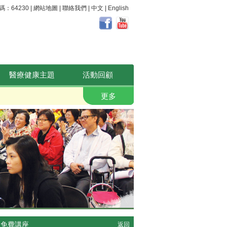
64230 |
網站地圖
|
聯絡我們
|
中文
|
English
醫療健康主題
活動回顧
職安健。 好心晴
更多
 免費講座
返回