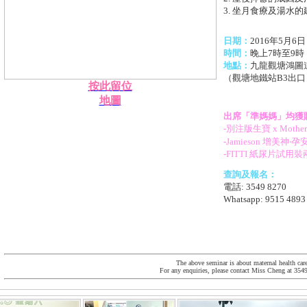
3. 坐月食療及湯水的
日期：
2016年5月6
時間：
晚上7時至9時
地點：
九龍觀塘鴻圖道
（觀塘地鐵站B3出口
按此留位
地圖
出席「準媽媽」均獲贈
-別注版生寶 x Mothe
-Jamieson 增美神‧孕
-FITTI 紙尿片試用裝
查詢及報名：
電話: 3549 8270
Whatsapp: 9515 48
The above seminar is about maternal health care
For any enquiries, please contact Miss Cheng at 354