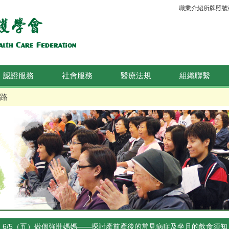
職業介紹所牌照號碼：
認證服務
社會服務
醫療法規
組織聯繫
路
6/5（五）做個強壯媽媽——探討產前產後的常見病症及坐月的飲食須知