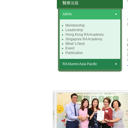
醫療法規
ARPA
Membership
Leadership
Hong Kong RA Academy
Singapore RA Academy
What' s Next
Event
Publication
RA Alumni Asia Pacific