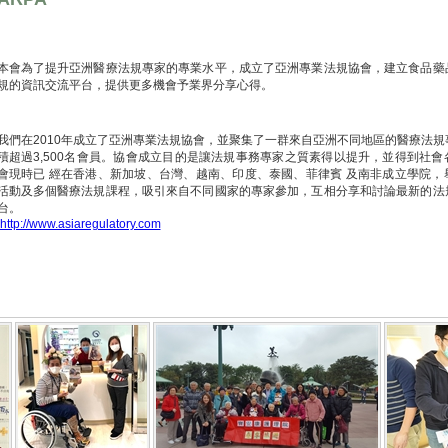
本會為了提升亞洲醫療法規專家的專業水平，成立了亞洲專業法規協會，建立食品藥
規的資訊交流平台，提供更多機會予業界分享心得。
我們在2010年成立了亞洲專業法規協會，並聚集了一群來自亞洲不同地區的醫療法
積超過3,500名會員。協會成立目的是讓法規事務專家之質素得以提升，並得到社
會現時已 經在香港、新加坡、台灣、越南、印度、泰國、菲律賓 及南非成立學院，
活動及多個醫療法規課程，吸引來自不同國家的專家參加，互相分享和討論最新的法
台。
http://www.asiaregulatory.com