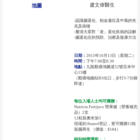
盧文偉醫生
地圖
-認識腦退化、柏金遜症及中風的先
兆及病徵
-釐清大眾對「老」退化疾病的誤解
-腦退化症的預防、治療及復康方法
日期：
2015年10月13日（星期二）
時間：
下午7:00至8:30
地點：
九龍觀塘鴻圖道52號百本中
心15樓
（觀塘地鐵站B3出口，步行5-7分鐘
即達）
每位入場人士均可獲贈：
Nutricia Fortijuce 營果健（營養補充
品）2支
12粒裝奧米加3
現場於iSeanol登記，更可獲贈12粒
裝腦再生 （價值：$184）
特别抽獎環節：：