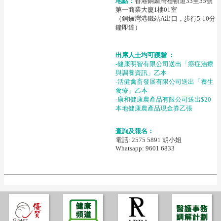
地點：
香港銅鑼灣禮頓道33至35號
第一商業大廈1樓01室
（銅鑼灣港鐵站A出口，步行5-10分
鐘即達）
出席人士均可獲贈 ：
-健康明智有限公司送出「癌症治療
與調養資訊」乙本
-活健禽畜發展有限公司送出「養生
食療」乙本
-康和健康農產品有限公司送出$20
本地健康農產品現金券乙張
查詢及報名：
電話: 2575 5891 胡小姐
Whatsapp: 9601 6833