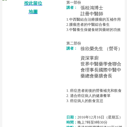
第一部份
按此留位
講者：
張桂鴻博士
地圖
註冊中醫師
1.中西醫結合治療腫瘤的互補作用
2.腫瘤患者的中醫綜合養生
3.
中醫養生保健食材與藥材的功效
第二部份
講者：
徐欣榮先生 （營哥）
資深掌廚
世界中醫藥學會聯合
會理事長國際中醫中
藥總會藥膳會長
1. 癌症患者術後的營養補充和飲食
2. 適合癌症病人的健康餐單
3. 癌症病人的飲食宜忌
日期：
2016年12月16日（星期五）
時間：
晚上7時至9時30分