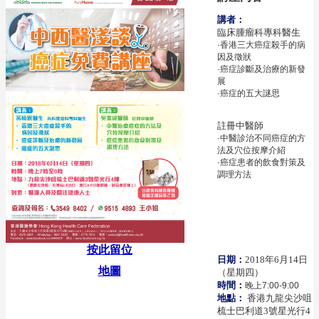
講者：
臨床腫瘤科專科醫生
·香港三大癌症殺手的病
因及徵狀
·癌症診斷及治療的新發
展
·癌症的五大謎思
註冊中醫師
·中醫診治不同癌症的方
法及穴位按摩介紹
·癌症患者的飲食對策及
調理方法
按此留位
日期：
2018年6月14日
地圖
（星期四）
時間：
晚上7:00-9:00
地點：
香港九龍尖沙咀
梳士巴利道3號星光行4