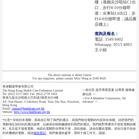
樓（港鐵尖沙咀站C1出
口，步行8-10分鐘即
達；尖東站L6出口，步
行4-6分鐘即達；誠品書
店樓上）
查詢及報名：
電話: 3549 8402
Whatsapp: 9515 4893
王小姐
The above seminar is about Cancer
For any enquiries, please contact Miss Wong at 3549 8420.
香港醫護學會有限公司
~~為社區 提昇專業質素 以專業 服務健
The Hong Kong Health Care Federation Limited
Tel: (852) 2575 5891 Fax: (852) 2778 1810
康社區 ~~
香港九龍尖沙咀梳士巴利道3號星光行4樓
~~For A Healthier Community, We
4/F, Star House, 3 Salisbury Road, Tsim Sha Tsui, Kowloon,
Advance! ~~
Hong Kong
Email:
contact@healthcare.org.hk
Website:
http://www.healthcare.org.hk
*注意* 你收到本電郵，因為你訂閱了我們的通訊，或我們相信電郵的內容與你有關。請把我們的
電郵地址加到你的通訊錄裡，以確保你能夠繼續收到我們的通訊。我們絕對尊重你不收取電郵的權
利，並且從不濫發電郵。倘若此電郵對你帶來不便，謹此致歉。請勿回覆此電郵。若你日後不欲收
到本機構的電郵，煩請
按此登記
。我們會儘快處理，需時十個工作天。謝謝。