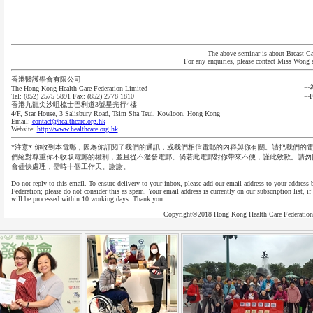
The above seminar is about Breast Ca
For any enquiries, please contact Miss Wong 
香港醫護學會有限公司
~
The Hong Kong Health Care Federation Limited
Tel: (852) 2575 5891 Fax: (852) 2778 1810
~~F
香港九龍尖沙咀梳士巴利道3號星光行4樓
4/F, Star House, 3 Salisbury Road, Tsim Sha Tsui, Kowloon, Hong Kong
Email:
contact@healthcare.org.hk
Website:
http://www.healthcare.org.hk
*注意* 你收到本電郵，因為你訂閱了我們的通訊，或我們相信電郵的內容與你有關。請把我們的
們絕對尊重你不收取電郵的權利，並且從不濫發電郵。倘若此電郵對你帶來不便，謹此致歉。請勿
會儘快處理，需時十個工作天。謝謝。
Do not reply to this email. To ensure delivery to your inbox, please add our email address to your address
Federation; please do not consider this as spam. Your email address is currently on our subscription list, 
will be processed within 10 working days. Thank you.
Copyright©2018 Hong Kong Health Care Federation A