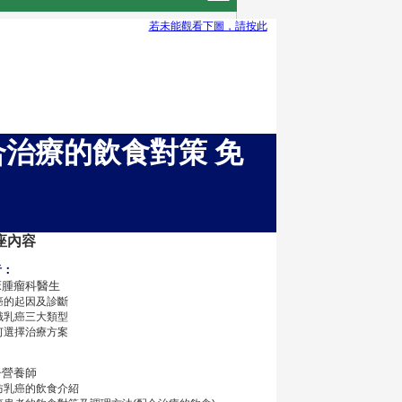
若未能觀看下圖，請按此
配合治療的飲食對策 免
座內容
者：
床腫瘤科醫生
癌的起因及診斷
識乳癌三大類型
何選擇治療方案
冊營養師
防乳癌的飲食介紹