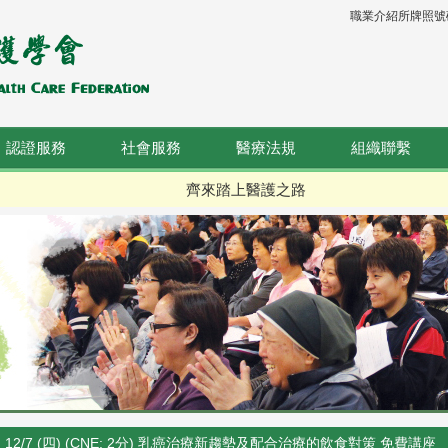
職業介紹所牌照號碼：
認證服務
社會服務
醫療法規
組織聯繫
齊來踏上醫護之路
12/7 (四) (CNE: 2分) 乳癌治療新趨勢及配合治療的飲食對策 免費講座