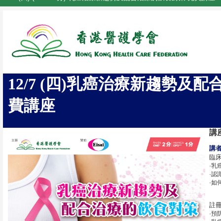
12/7 (四)乳癌治療新趨勢及
費講座
講
講
臨
·乳
·認
·如
註
·預