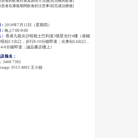
癌患者的飲食對策及調理方法(配合治療的飲食)
癌患者在康復期間飲食的注意事項(完成治療後)
期：
2018年7月12日（星期四）
間：
晚上7:00-9:00
點：
香港九龍尖沙咀梳士巴利道3號星光行4樓（港鐵
咀站C1出口，步行8-10分鐘即達；尖東站L6出口，
4-6分鐘即達；誠品書店樓上）
詢及報名：
 3468 7382
tsapp: 9515 4893 王小姐