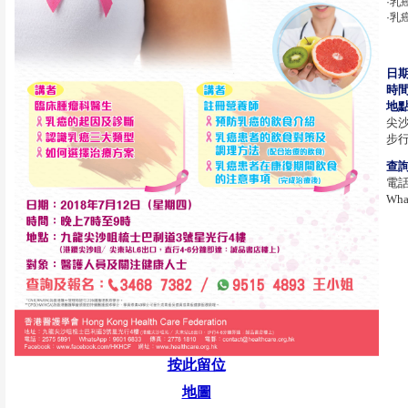
·乳
·乳
日
時
地
尖沙
步行
查
電話:
Wha
按此留位
地圖