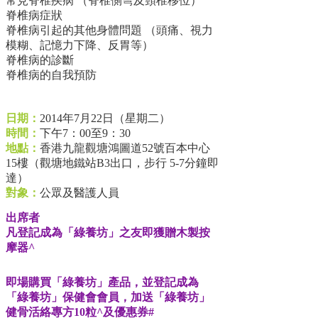
常見脊椎疾病 （脊椎側彎及頸椎移位）
脊椎病症狀
脊椎病引起的其他身體問題 （頭痛、視力
模糊、記憶力下降、反胃等）
脊椎病的診斷
脊椎病的自我預防
日期：
2014年7月22日（星期二）
時間：
下午7：00至9：30
地點：
香港九龍觀塘鴻圖道52號百本中心
15樓（觀塘地鐵站B3出口，步行 5-7分鐘即
達）
對象：
公眾及醫護人員
出席者
凡登記成為「綠養坊」之友即獲贈木製按
摩器^
即場購買「綠養坊」產品，並登記成為
「綠養坊」保健會會員，加送「綠養坊」
健骨活絡專方10粒^及優惠券#