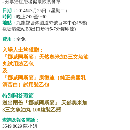
- 分享癌症患者健康飲食餐單
日期：
2014年3月25日（星期二）
時間：
晚上7:00至9:30
地點：
九龍觀塘鴻圖道52號百本中心15樓(
觀塘港鐵站B3出口步行5-7分鐘即達)
費用：
全免
入場人士均獲贈：
「挪威阿斯麥」天然奧米加3三文魚油
丸試用裝乙包
及
「挪威阿斯麥」康復速（純正美國乳
清蛋白）試用裝乙包
特別問答環節
送出兩份「挪威阿斯麥」 天然奧米加
3三文魚油丸 100粒裝乙瓶
查詢及報名電話：
3549 8029 陳小姐