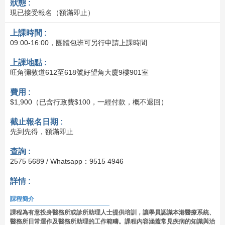
狀態 :
現已接受報名（額滿即止）
上課時間 :
09:00-16:00，團體包班可另行申請上課時間
上課地點 :
旺角彌敦道612至618號好望角大廈9樓901室
費用 :
$1,900（已含行政費$100，一經付款，概不退回）
截止報名日期 :
先到先得，額滿即止
查詢 :
2575 5689 / Whatsapp：9515 4946
詳情 :
課程簡介
課程為有意投身醫務所或診所助理人士提供培訓，讓學員認識本港醫療系統、
醫務所日常運作及醫務所助理的工作範疇。課程內容涵蓋常見疾病的知識與治