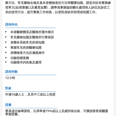
療方法、常見藥物名稱及基本身體檢查的方法等醫護知識。課堂亦設有實務練
習單元(如清潔傷口及量度血壓)，讓學員掌握協助醫生處理病人診症及診症工
具的使用方法，提升實務工作技能，以便投身診所助理或助護工作。
課程特色
本港醫療體系及醫務所運作模式
常見藥物知識及醫務所行業術語
身體各系統常見疾病知識
掌握常見疾病醫療知識
身體檢查方法及儀器操作
化驗指標意義
化驗樣本的收集及處理
課程時數
12小時
對象
年滿18歲人士，及具中三或以上程度
證書
學員成功修畢課程，出席率達75%或以上及經評核合格，可獲頒發香港醫護
學會證書。