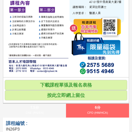
下載課程單張及報名表格
按此立即網上留位
7.5分
6分
CNE (RN/EN)
CPD (HW/HCA)
課程編號 :
IN26P3