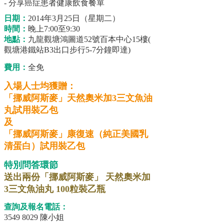
- 分享癌症患者健康飲食餐單
日期：
2014年3月25日（星期二）
時間：
晚上7:00至9:30
地點：
九龍觀塘鴻圖道52號百本中心15樓(
觀塘港鐵站B3出口步行5-7分鐘即達)
費用：
全免
入場人士均獲贈：
「挪威阿斯麥」天然奧米加3三文魚油
丸試用裝乙包
及
「挪威阿斯麥」康復速（純正美國乳
清蛋白）試用裝乙包
特別問答環節
送出兩份「挪威阿斯麥」 天然奧米加
3三文魚油丸 100粒裝乙瓶
查詢及報名電話：
3549 8029 陳小姐