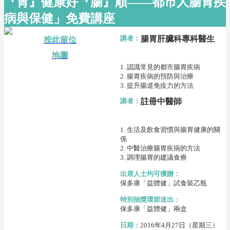
『胃』健康好『腸』順——都市人腸胃疾
病與保健」免費講座
講者：
腸胃肝臟科專科醫生
按此留位
地圖
1. 認識常見的都市腸胃疾病
2. 腸胃疾病的預防與治療
3. 提升腸道免疫力的方法
講者：
註冊中醫師
1. 生活及飲食習慣與腸胃健康的關
係
2. 中醫治療腸胃疾病的方法
3. 調理腸胃的建議食療
出席人士均可獲贈：
保多康「益體健」試食裝乙瓶
特別抽獎環節送出：
保多康「益體健」兩盒
日期：
2016年4月27日（星期三）