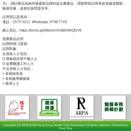
天)，測試產品為維特健靈新品牌的益生菌產品，望能幫助試用者促進腸道蠕動，
暢便排毒，改善肚脹問題等等。
試用登記及查詢：
電話：2575 5211 Whatsapp: 9798 7743
網上登記：https://forms.gle/MxvmVVsB6r9NQf1V6
免費產品試用
試用時間: 2星期
試用對象:
合資格人士包括：
O
便秘或排便不暢人士
O
從事醫護工作人士
不合資格人士包括：
×
長期病患者
×
長期服用藥物者
×
懷孕人士
Copyright (C) 2008-2026 Hong Kong Health Care Federation All rights reserved. Powered by
Pure One