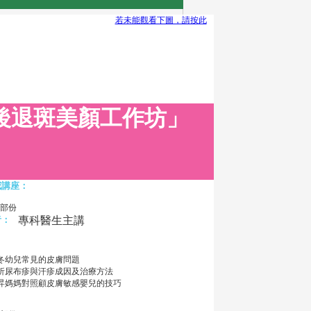
若未能觀看下圖，請按此
後退斑美顏工作坊」
威講座：
部份
者：
專科醫生主講
秋冬幼兒常見的皮膚問題
剖析尿布疹與汗疹成因及治療方法
提昇媽媽對照顧皮膚敏感嬰兒的技巧