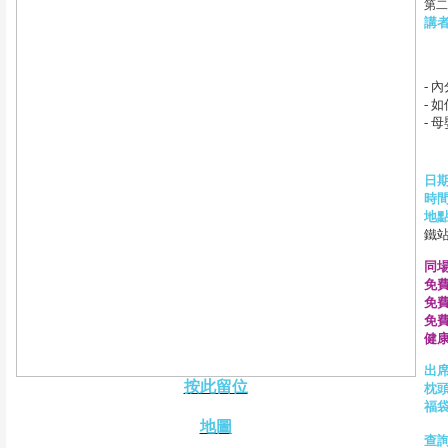
第二
講
- 
- 
- 
日
時
地
鐵站
同
免
免
免
健
出
按此留位
枕頭
福
地圖
查