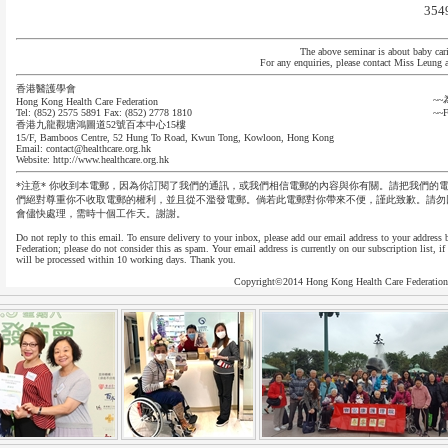
354
The above seminar is about baby car
For any enquiries, please contact Miss Leung 
香港醫護學會
~
Hong Kong Health Care Federation
Tel: (852) 2575 5891 Fax: (852) 2778 1810
~~F
香港九龍觀塘鴻圖道52號百本中心15樓
15/F, Bamboos Centre, 52 Hung To Road, Kwun Tong, Kowloon, Hong Kong
Email:
contact@healthcare.org.hk
Website: http://www.healthcare.org.hk
*注意* 你收到本電郵，因為你訂閱了我們的通訊，或我們相信電郵的內容與你有關。請把我們的
們絕對尊重你不收取電郵的權利，並且從不濫發電郵。倘若此電郵對你帶來不便，謹此致歉。請勿
會儘快處理，需時十個工作天。謝謝。
Do not reply to this email. To ensure delivery to your inbox, please add our email address to your address
Federation; please do not consider this as spam. Your email address is currently on our subscription list, 
will be processed within 10 working days. Thank you.
Copyright©2014 Hong Kong Health Care Federation A