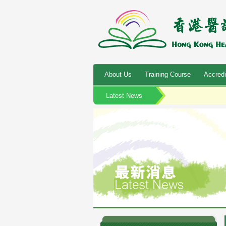
About Us
Training Course
Accredi
Latest News