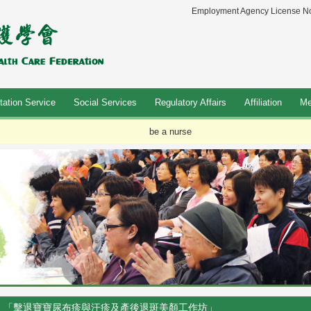
Employment Agency License No
tation Service
Social Services
Regulatory Affairs
Affiliation
Me
be a nurse
「擊退寶寶尿布疹與汗疹及產後退斑美顏工作坊」