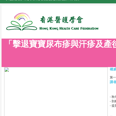
「擊退寶寶尿布疹與汗疹及產
權
第一
講
- 
- 
- 