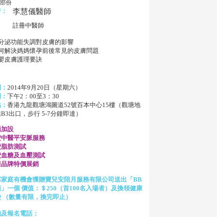
部份
者：
李慧儀醫師
註冊中醫師
內分泌功能失調對皮膚的影響
如何解決媽媽懷孕前後常見的皮膚問題
母嬰皮膚護理要訣
期：
2014年9月20日（星期六）
間：
下午2：00至3：30
點：
香港九龍觀塘鴻圖道52號百本中心15樓（觀塘地
B3出口，步行 5-7分鐘即達）
場加設
費中醫平安脈服務
費脂肪測試
費血糖及血壓測試
康品牌特價展銷
席家庭有機會獲贈寶兒安陪月服務有限公司送出「BB
」一個 價值：＄250（首100名入場者）及換領健康
袋 （數量有限，換完即止）
詢及報名電話：