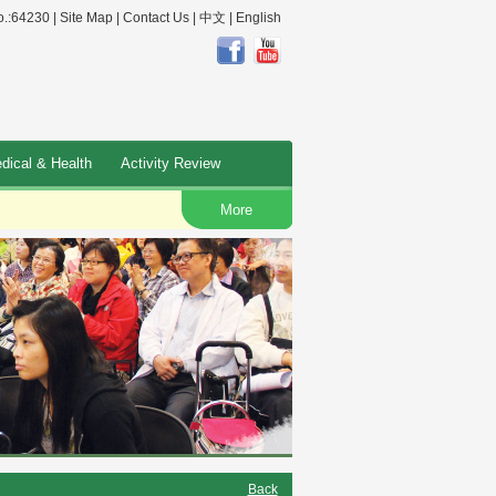
.:64230 |
Site Map
|
Contact Us
|
中文
|
English
dical & Health
Activity Review
More
O
Back