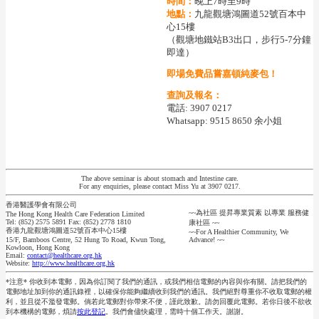
時間：
晚上7時至9時
地點：
九龍觀塘鴻圖道52號百本中
心15樓
（觀塘地鐵站B3出口，步行5-7分鐘
即達）
即場免費品嘗嘉頓純麥包！
查詢及報名：
電話: 3907 0217
Whatsapp: 9515 8650 余小姐
The above seminar is about stomach and Intestine care.
For any enquiries, please contact Miss Yu at 3907 0217.
香港醫護學會有限公司
~~為社區 提昇專業質素 以專業 服務健
The Hong Kong Health Care Federation Limited
Tel: (852) 2575 5891 Fax: (852) 2778 1810
康社區 ~~
香港九龍觀塘鴻圖道52號百本中心15樓
~~For A Healthier Community, We
15/F, Bamboos Centre, 52 Hung To Road, Kwun Tong,
Advance! ~~
Kowloon, Hong Kong
Email:
contact@healthcare.org.hk
Website:
http://www.healthcare.org.hk
*注意* 你收到本電郵，因為你訂閱了我們的通訊，或我們相信電郵的內容與你有關。請把我們的
電郵地址加到你的通訊錄裡，以確保你能夠繼續收到我們的通訊。我們絕對尊重你不收取電郵的權
利，並且從不濫發電郵。倘若此電郵對你帶來不便，謹此致歉。請勿回覆此電郵。若你日後不欲收
到本機構的電郵，煩請
按此登記
。我們會儘快處理，需時十個工作天。謝謝。