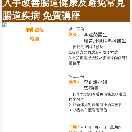
入手改善腸道健康及避免常見
腸道疾病 免費講座
第一部份
按此留位
講者：
李達榮醫生
地圖
腸胃肝臟科專科醫生
1. 便秘的成因及預防
2.腸道
瘜
肉的成因和檢測方法
3.不妥善處理便秘及腸道瘜肉會有什
麼後果
第二部份
講者：
李正雅小姐
營養師
1. 日常飲食如何避免便秘及腸道瘜
肉的發生
2. 膳食纖維對腸道健康的重要性
3. 小麥有什麼營養價值
日期：
2016年6月23日（星期四）