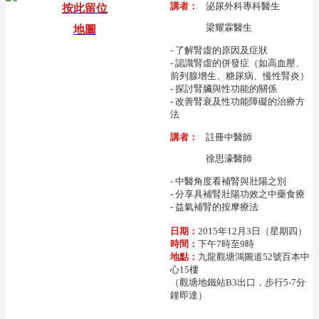
講者：
泌尿外科專科醫生
按此留位
梁耀霖醫生
地圖
- 了解腎虛的原因及症狀
- 認識腎虛的併發症（如高血壓、
前列腺增生、糖尿病、慢性腎炎）
- 探討腎臟與性功能的關係
- 改善腎衰及性功能障礙的治療方
法
講者：
註冊中醫師
徐思濠醫師
- 中醫角度看補腎與壯陽之別
- 分享具補腎壯陽功效之中藥食療
- 益氣補腎的按摩療法
日期：
2015年12月3日（星期四）
時間：
下午7時至9時
地點：
九龍觀塘鴻圖道52號百本中
心15樓
（觀塘地鐵站B3出口，步行5-7分
鐘即達）