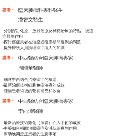
講者：
臨床腫瘤科專科醫生
潘智文醫生
-分別探討化療、放射治療及標靶治療的特點、後遺
症與副作用
-探討癌症患者在治療或復康期間遇到的問題
-提升醫護人員護理癌症病人的知識
講者：
中西醫結合臨床腫瘤專家
周國華
醫師
-細述中西結合治療癌症的概念
-最新治療技術細胞免疫治療的成效
-腫瘤患者術後的營養補充和飲食
講者：
中西醫結合臨床腫瘤專家
李向濤
醫師
-最新治療技術微創（血管）介入手術的成效
-中藥如何輔助治療癌症及減低治療副作用
-幫助晚期癌症患者的注意事項