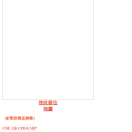
按此留位
地圖
（針對肝癌及肺癌）
CNE 1分 CPD 0.5分*