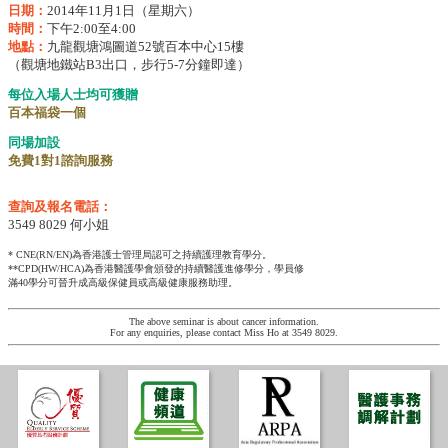
日期：
2014年11月1日（星期六）
時間：
下午2:00至4:00
地點：
九龍觀塘鴻圖道52號百本中心15樓
（觀塘地鐵站B3出口，步行5-7分鐘即達）
每位入場人士均可獲贈
百本福袋一個
同場加設
免費1對1諮詢服務
查詢及報名電話：
3549 8029 何小姐
* CNE(RN/EN)為香港護士管理局認可之持續護理教育學分。
**CPD(HW/HCA)為香港醫護學會頒發的持續醫護進修學分，學員修
滿40學分可晉升成高級保健員或高級健康服務助理。
The above seminar is about cancer information.
For any enquiries, please contact Miss Ho at 3549 8029.