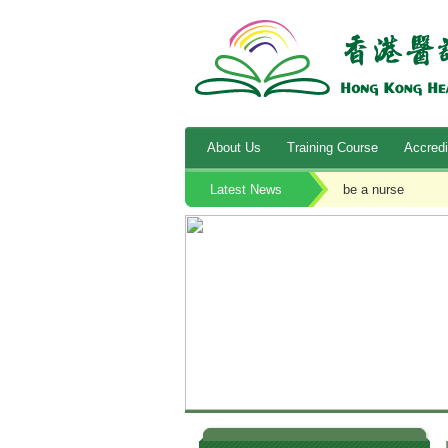
About Us
Training Course
Accredi
Latest News
be a nurse