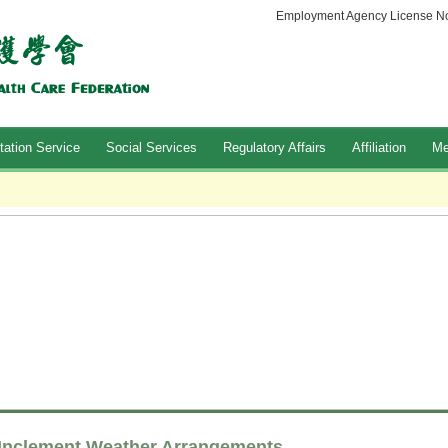
Employment Agency License No
tation Service
Social Services
Regulatory Affairs
Affiliation
Me
Inclement Weather Arrangements