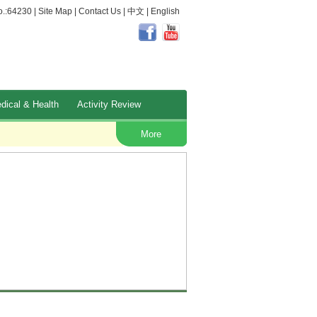
.:64230 |
Site Map
|
Contact Us
|
中文
|
English
dical & Health
Activity Review
Occupational Safety and Health
More