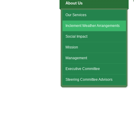
About Us
Our Services
Inclement Weather Arrangements
Social Impact
Mission
Management
Executive Committee
Steering Committee Advisors