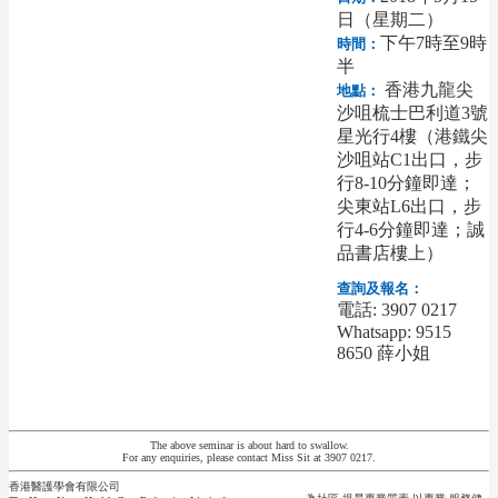
日（星期二）
下午7時至9時
時間：
半
香港九龍尖
地點：
沙咀梳士巴利道3號
星光行4樓（港鐵尖
沙咀站C1出口，步
行8-10分鐘即達；
尖東站L6出口，步
行4-6分鐘即達；誠
品書店樓上）
查詢及報名：
電話: 3907 0217
Whatsapp: 9515
8650 薛小姐
The above seminar is about hard to swallow.
For any enquiries, please contact Miss Sit at 3907 0217.
香港醫護學會有限公司