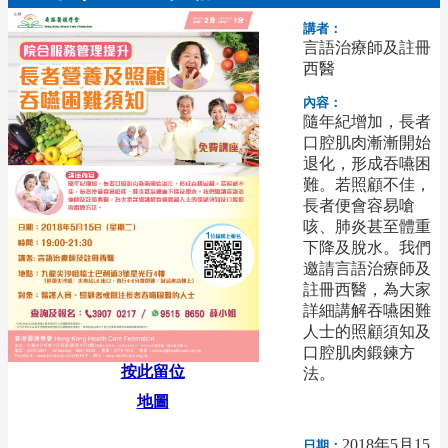
講者：
言語治療師及註冊
西醫
內容：
隨年紀增加，長者
口腔肌肉漸漸開始
退化，形成吞嚥困
難。若照顧不佳，
長者便會容易嗆
咳、肺炎甚至體重
下降及脫水。我們
邀請言語治療師及
註冊西醫，為大家
詳細講解吞嚥困難
人士的照顧須知及
口腔肌肉鍛鍊方
按此留位
法。
地圖
2018年5月15
日期：