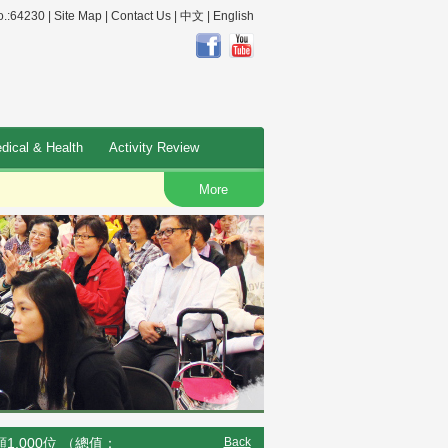
.:64230 |
Site Map
|
Contact Us
|
中文
|
English
dical & Health
Activity Review
More
O
,000位 （總值：
Back