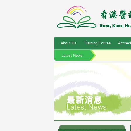
About Us
Training Course
Accredi
Latest News