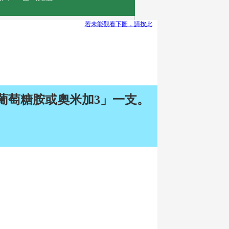
若未能觀看下圖，請按此
強葡萄糖胺或奧米加3」一支。