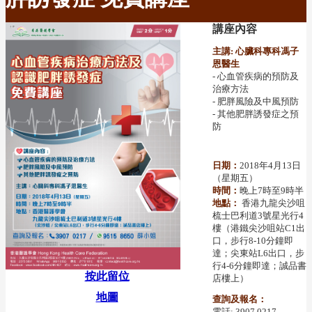
講座內容
主講: 心臟科專科馮子
恩醫生
- 心血管疾病的預防及
治療方法
- 肥胖風險及中風預防
- 其他肥胖誘發症之預
防
日期：
2018年4月13日
（星期五）
時間：
晚上7時至9時半
地點：
香港九龍尖沙咀
梳士巴利道3號星光行4
樓（港鐵尖沙咀站C1出
口，步行8-10分鐘即
達；尖東站L6出口，步
行4-6分鐘即達；誠品書
按此留位
店樓上）
地圖
查詢及報名：
電話: 3907 0217