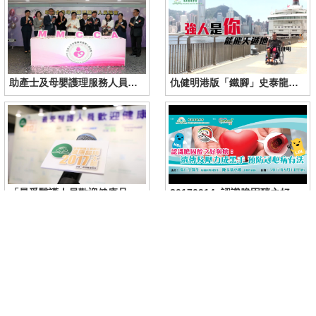
助產士及母嬰護理服務人員協會成立儀式暨產前產後媽媽護理免費講座
仇健明港版「鐵腳」史泰龍食肉菌險奪命
「最受醫護人員歡迎健康品牌大獎2017」頒獎典禮
20170914_認識膽固醇之好與壞：遺傳及壓力成黑手 預防冠心病有法
20170624_了解初生嬰兒常見疾病與護理及產後媽媽營養補充_part A
20170624_了解初生嬰兒常見疾病與護理及產後媽媽營養補充_part B