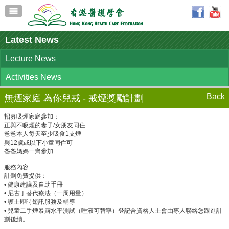
Latest News
Lecture News
Activities News
Back
無煙家庭 為你兒戒 - 戒煙獎勵計劃
招募吸煙家庭參加：-
正與不吸煙的妻子/女朋友同住
爸爸本人每天至少吸食1支煙
與12歲或以下小童同住可
爸爸媽媽一齊參加
服務內容
計劃免費提供：
• 健康建議及自助手冊
• 尼古丁替代療法（一周用量）
• 護士即時短訊服務及輔導
• 兒童二手煙暴露水平測試（唾液可替寧）登記合資格人士會由專人聯絡您跟進計
劃後續。