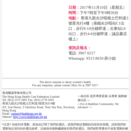
日期：
2017年11月10日（星期五）
時間：
下午7時至下午9時30分
地點：
香港九龍尖沙咀梳士巴利道3
號星光行4樓（港鐵尖沙咀站C1出
口，步行8-10分鐘即達；尖東站L6
出口，步行4-6分鐘即達；誠品書店
樓上）
查詢及報名：
電話: 3907 0217
Whatsapp: 9515 8650 薛小姐
The above seminar is about women's health.
For any enquiries, please contact Miss Sit at 3907 0217.
香港醫護學會有限公司
~~為社區 提昇專業質素 以專業 服務健
The Hong Kong Health Care Federation Limited
Tel: (852) 2575 5891 Fax: (852) 2778 1810
康社區 ~~
香港九龍尖沙咀梳士巴利道3號星光行4樓
~~For A Healthier Community, We
4/F, Star House, 3 Salisbury Road, Tsim Sha Tsui, Kowloon,
Advance! ~~
Hong Kong
Email:
contact@healthcare.org.hk
Website:
http://www.healthcare.org.hk
*注意* 你收到本電郵，因為你訂閱了我們的通訊，或我們相信電郵的內容與你有關。請把我們的
電郵地址加到你的通訊錄裡，以確保你能夠繼續收到我們的通訊。我們絕對尊重你不收取電郵的權