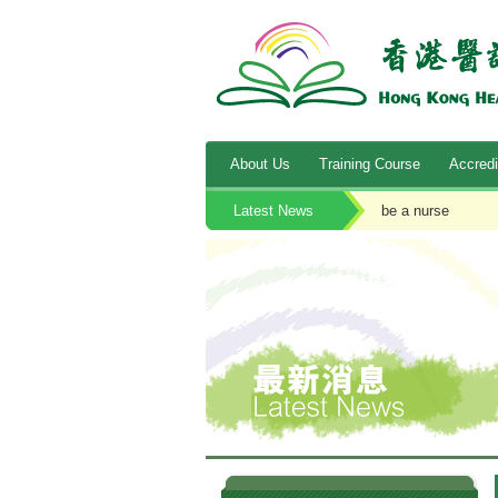
About Us
Training Course
Accredi
Latest News
be a nurse