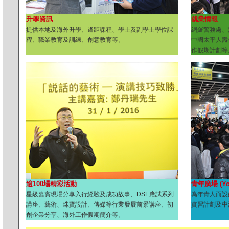
升學資訊
就業情報
提供本地及海外升學、遙距課程、學士及副學士學位課
網羅警務處、
程、職業教育及訓練、創意教育等。
中國太平人壽
作假期計劃等
逾100場精彩活動
青年廣場 (You
星級嘉賓現場分享入行經驗及成功故事、DSE應試系列
為年青人而設
講座、藝術、珠寶設計、傳媒等行業發展前景講座、初
實習計劃及中
創企業分享、海外工作假期簡介等。