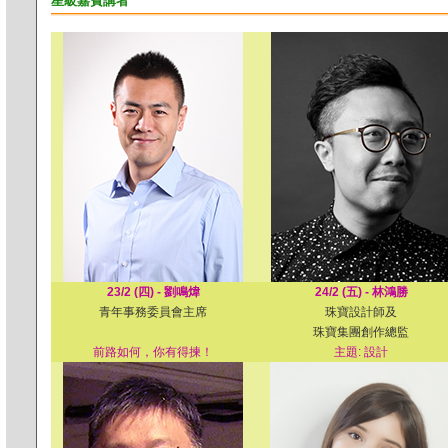
星級嘉賓講者
23/2 (四) - 劉鳴煒
24/2 (五) - 林鴻勝
青年事務委員會主席
珠寶設計師及
珠寶集團創作總監
前路如何，你有得揀！
主題: 設計