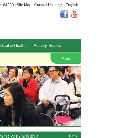
.:64230 |
Site Map
|
Contact Us
|
中文
|
English
dical & Health
Activity Review
Occupational Safety and Health
More
(1D-A10) 參與展出
Back