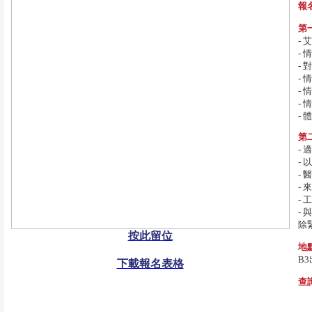
報
第
-
-
-
-
-
-
-
第
-
-
-
-
-
-
除
按此留位
地
B3
下載報名表格
查