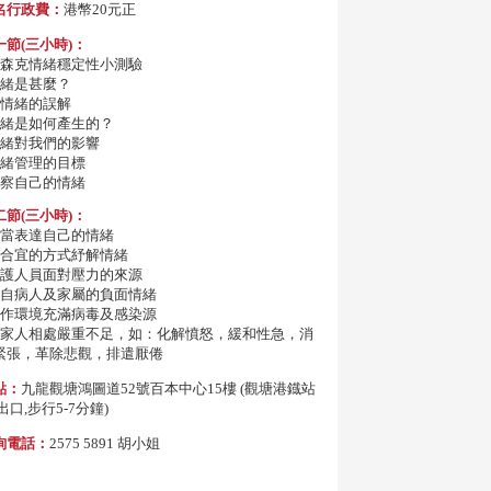
名行政費：
港幣20元正
一節(三小時)：
 艾森克情緒穩定性小測驗
 情緒是甚麼？
 對情緒的誤解
 情緒是如何產生的？
 情緒對我們的影響
 情緒管理的目標
 體察自己的情緒
二節(三小時)：
 適當表達自己的情緒
 以合宜的方式紓解情緒
 醫護人員面對壓力的來源
 來自病人及家屬的負面情緒
 工作環境充滿病毒及感染源
 與家人相處嚴重不足，如：化解憤怒，緩和性急，消
緊張，革除悲觀，排遣厭倦
點：
九龍觀塘鴻圖道52號百本中心15樓 (觀塘港鐡站
出口,步行5-7分鐘)
詢電話：
2575 5891 胡小姐