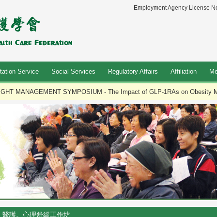
Employment Agency License No
tation Service
Social Services
Regulatory Affairs
Affiliation
Me
GHT MANAGEMENT SYMPOSIUM - The Impact of GLP-1RAs on Obesity 
醫護。心理舒緩工作坊