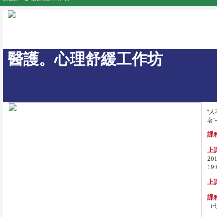
醫護。心理舒緩工作坊
“
著”
課程
上
2
19:
上
課
（七