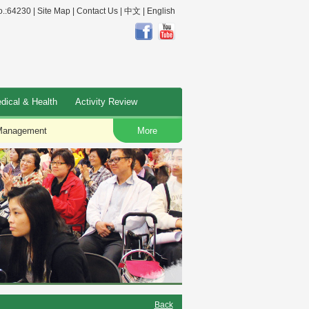
.:64230 |
Site Map
|
Contact Us
|
中文
|
English
dical & Health
Activity Review
Management
More
Fortified F
Back