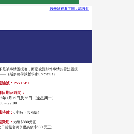
若未能觀看下圖，請按此
人不是被事情困擾著，而是被對那件事情的看法困擾
——（斯多葛學派哲學家Epictetus）
編號：PSY15P1
課日期及時間：
015年1月19日及26日（逄星期一）
00 – 22:00
課時數：
6小時
（共兩節）
程費用：
港幣$880元正
日前報名獨享優惠價 $680 元正）