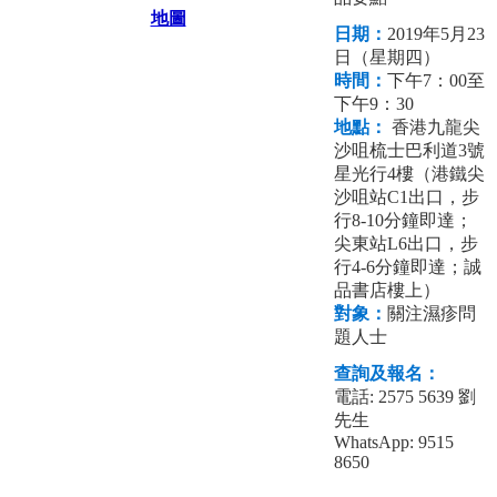
地圖
日期：
2019年5月23
日（星期四）
時間：
下午7：00至
下午9：30
地點：
香港九龍尖
沙咀梳士巴利道3號
星光行4樓（港鐵尖
沙咀站C1出口，步
行8-10分鐘即達；
尖東站L6出口，步
行4-6分鐘即達；誠
品書店樓上）
對象：
關注濕疹問
題人士
查詢及報名：
電話: 2575 5639
劉
先生
WhatsApp: 9515
8650