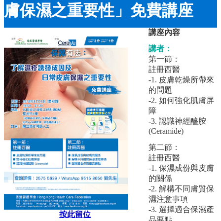
膚保濕之重要性」免費講座
講座內容
講者：
第一節：
註冊西醫
-1. 皮膚乾燥所帶來
的問題
-2. 如何強化肌膚屏
障
-3. 認識神經醯胺
(Ceramide)
第二節：
註冊西醫
-1. 保濕成份與皮膚
的關係
-2. 解構不同膚質保
濕注意事項
-3. 選擇適合保濕產
按此留位
品要點