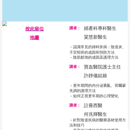
講者：
婦產科專科醫生
按此留位
粱慧新醫生
地圖
－認識常見的婦科疾病：陰道炎、
子宮頸癌的成因和預防方法
－陰肌鬆弛的成因及護理方法
講者：
寶血醫院護士主任
許靜儀姑娘
－更年期間的內分泌紊亂、荷爾蒙
失調的護理方法
－如何正視更年期的心理變化
講者：
註冊西醫
何兆輝醫生
－針對陰道疾病的醫療器材使用方
法和技巧