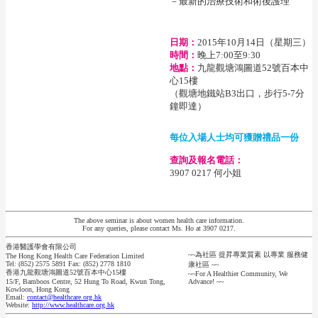
－最新的治療技術和術後護理
日期：
2015年10月14日（星期三）
時間：
晚上7:00至9:30
地點：
九龍觀塘鴻圖道52號百本中
心15樓
（觀塘地鐵站B3出口，步行5-7分
鐘即達）
每位入場人士均可獲贈禮品一份
查詢及報名電話：
3907 0217 何小姐
The above seminar is about women health care information.
For any queries, please contact Ms. Ho at 3907 0217.
香港醫護學會有限公司
~~為社區 提昇專業質素 以專業 服務健
The Hong Kong Health Care Federation Limited
Tel: (852) 2575 5891 Fax: (852) 2778 1810
康社區 ~~
香港九龍觀塘鴻圖道52號百本中心15樓
~~For A Healthier Community, We
15/F, Bamboos Centre, 52 Hung To Road, Kwun Tong,
Advance! ~~
Kowloon, Hong Kong
Email:
contact@healthcare.org.hk
Website:
http://www.healthcare.org.hk