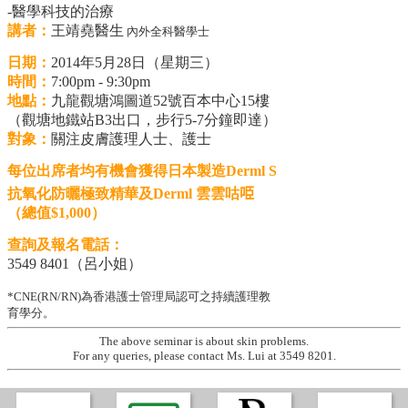
-醫學科技的治療
講者：
王靖堯醫生
內外全科醫學士
日期：
2014年5月28日（星期三）
時間：
7:00pm - 9:30pm
地點：
九龍觀塘鴻圖道52號百本中心15樓
（觀塘地鐵站B3出口，步行5-7分鐘即達）
對象：
關注皮膚護理人士、護士
每位出席者均有機會獲得日本製造Derml S
抗氧化防曬極致精華及Derml 雲雲咕𠱸
（總值$1,000）
查詢及報名電話：
3549 8401（呂小姐）
*CNE(RN/RN)為香港護士管理局認可之持續護理教
育學分。
The above seminar is about skin problems.
For any queries, please contact Ms. Lui at 3549 8201.