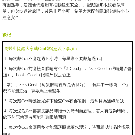
有困難等，建議他們選用有框眼鏡更安全。」配戴隱形眼鏡看似簡
單，但欠缺適當處理，後果非同小可，希望大家配戴隱形眼鏡時小心
注意安全。
後記
周醫生提醒大家戴
Con
時留意以下事項：
1.
每次戴
Con
不應超過
10
小時，每星期不要戴超過
5
日
2.
每次戴
Con
前應檢查眼睛有否「
3 Good
」：
Feels Good
（眼睛是否舒
適）、
Looks Good
（眼睛外觀是否正
常）、
Sees Good
（每隻眼睛視線是否良好）；若其中一樣為「否」
都不能戴
Con
，更要馬上看醫生
3.
每次戴
Con
時應從光線下檢查
Con
有否破損，最常見為邊緣崩缺
4.
每次浸洗
Con
都需按該品牌指示的時間而處理，若未有浸夠時間，
餘下的惡菌更有可能引致眼睛問題
5.
每次換
Con
盒應用多功能隱形眼鏡藥水浸洗，時間就以該品牌指示
而定