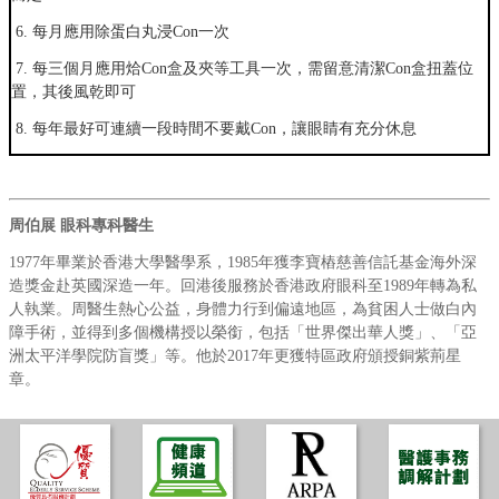
6.
每月應用除蛋白丸浸
Con
一次
7.
每三個月應用烚
Con
盒及夾等工具一次，需留意清潔
Con
盒扭蓋位
置，其後風乾即可
8.
每年最好可連續一段時間不要戴
Con
，讓眼睛有充分休息
周伯展 眼科專科醫生
1977
年畢業於香港大學醫學系，
1985
年獲李寶樁慈善信託基金海外深
造獎金赴英國深造一年。回港後服務於香港政府眼科至
1989
年轉為私
人執業。周醫生熱心公益，身體力行到偏遠地區，為貧困人士做白內
障手術，並得到多個機構授以榮銜，包括「世界傑出華人獎」、「亞
洲太平洋學院防盲獎」等。他於
2017
年更獲特區政府頒授銅紫荊星
章。