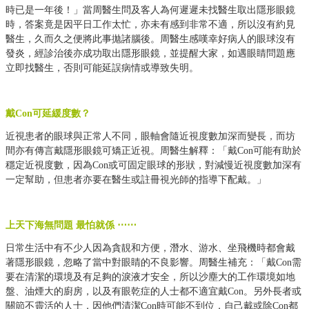
時已是一年後！」當周醫生問及客人為何遲遲未找醫生取出隱形眼鏡
時，答案竟是因平日工作太忙，亦未有感到非常不適，所以沒有約見
醫生，久而久之便將此事拋諸腦後。周醫生感嘆幸好病人的眼球沒有
發炎，經診治後亦成功取出隱形眼鏡，並提醒大家，如遇眼睛問
題應
立即找醫生，否則可能延誤病情或導致失明。
戴
Con
可延緩度數？
近視患者的眼球與正常人不同，眼軸會隨近視度數加深而變長，而坊
間亦有傳言戴隱形眼鏡可矯正近視。周醫生解釋：「戴
Con
可能有助於
穩定近視度數，因為
Con
或可固定眼球的形狀，對減慢近視度數加深有
一定幫助，但患者亦要在醫生或註冊視光師的指導下配戴。」
上天下海無問題 最怕就係 ⋯⋯
日常生活中有不少人因為貪靚和方便，潛水、游水、坐飛機時都會戴
著隱形眼鏡，忽略了當中對眼睛的不良影響。周醫生補充：「戴
Con
需
要在清潔的環境及有足夠的淚液才安全，所以沙塵大的工作環境如地
盤、油煙大的廚房，以及有眼乾症的人士都不適宜戴
Con
。另外長
者或
關節不靈活的人士，因他們清潔
Con
時可能不到位，自己戴或除
Con
都