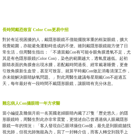
長時間戴恐致盲
Color Con
更易中招
對於有近視困擾的人，戴隱形眼鏡不僅能擺脫笨重的框架眼鏡，擴大
視覺範圍，亦能避免運動時造成的不便。雖則戴隱形眼鏡能方便了日
常生活，但周醫生指出：「不適當戴
Con
有可能令眼角膜透氧不足，尤
其是有色隱形眼鏡
(Color Con)
，染色的範圍越大，透氧度越低。起初
眼睛表面的角膜會出現水腫，若配戴時間過長、經常戴著睡覺，更會
引致角膜新生血管，甚至可致盲。就算平時戴
Con
做足消毒清潔工作，
亦未能解決眼睛缺氧問題。」對此周醫生建議每星期戴
Con
不超過五
天，每年最好有一段時間不戴隱形眼鏡，讓眼睛有充分休息。
難忘病人
Con
攝眼睛一年方求醫
當小編提及幾個月前一名英國老婦眼睛內藏了
27
隻「歷史悠久」的隱
形眼鏡時，周醫生對此亦非常震驚，更憶述自己曾遇過病人眼藏隱形
眼鏡一年的情況：「客人發現自己眼球攝住
Con
後，最先是到眼鏡舖找
視光師，但視光師無能為力，寫了一封轉介信，而客人轉交到我手上