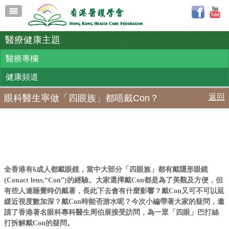
醫療健康主題
醫療專欄
健康頻道
返回
眼科醫生寧做「四眼族」都唔戴Con？
全香港有
6
成人都戴眼鏡，當中大部分「四眼族」都有戴隱形眼鏡
(Conact lens,
“
Con
”
)
的經驗。大家選擇戴
Con
都是為了美觀及方便，但
有些人連睡覺時仍戴著，長此下去會有什麼影響？戴
Con
又可不可以延
緩近視度數加深？戴
Con
時能否游水呢？今次小編帶著大家的疑問，邀
請了香港著名眼科專科醫生周伯展接受訪問，為一眾「四眼」巴打絲
打拆解戴
Con
的疑問。